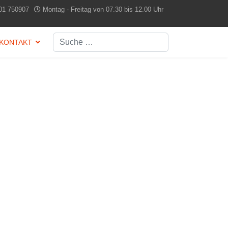
01 750907
Montag - Freitag von 07.30 bis 12.00 Uhr
Suchen
KONTAKT
Type 2 or more characters for results.