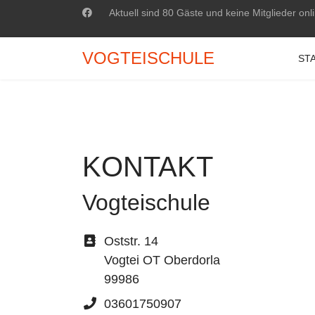
Aktuell sind 80 Gäste und keine Mitglieder onl
VOGTEISCHULE
ST
KONTAKT
Vogteischule
Adresse
Oststr. 14
Vogtei OT Oberdorla
99986
Telefon
03601750907