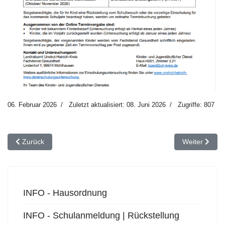
06. Februar 2026
Zuletzt aktualisiert: 08. Juni 2026
Zugriffe: 807
Vorheriger Beitrag: INFO - Hausordnung
Nächster Beit
Zurück
Weiter
INFO - Hausordnung
INFO - Schulanmeldung | Rückstellung