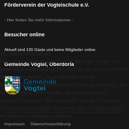
Förderverein der Vogteischule e.V.
- Hier finden Sie mehr Informationen -
Besucher online
Aktuell sind 130 Gäste und keine Mitglieder online
Wir benutzen Cookies
Wir nutzen Cookies auf unserer Website. Einige von
Gemeinde Vogtei, Oberdorla
ihnen sind essenziell für den Betrieb der Seite, während
andere uns helfen, diese Website und die
Nutzererfahrung zu verbessern (Tracking Cookies). Sie
können selbst entscheiden, ob Sie die Cookies
zulassen möchten. Bitte beachten Sie, dass bei einer
Ablehnung womöglich nicht mehr alle Funktionalitäten
der Seite zur Verfügung stehen.
Impressum
Datenschutzerklärung